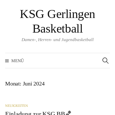
Springe
KSG Gerlingen
zum
Inhalt
Basketball
Damen-, Herren- und Jugendbasketball
Suche
nach:
MENÜ
Monat:
Juni 2024
NEUIGKEITEN
Einladung zur KSG BB🏀