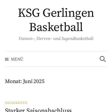
Springe
KSG Gerlingen
zum
Inhalt
Basketball
Damen-, Herren- und Jugendbasketball
Suche
nach:
MENÜ
Monat:
Juni 2025
NEUIGKEITEN
Starker Saisonabschluss