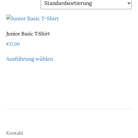
Junior Basic T-Shirt
€
17,00
Dieses
Ausführung wählen
Produkt
weist
mehrere
Varianten
auf.
Die
Optionen
können
auf
Kontakt
der