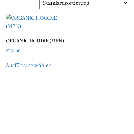
ORGANIC HOODIE (MEN)
€
32,00
Dieses
Ausführung wählen
Produkt
weist
mehrere
Varianten
auf.
Die
Optionen
können
auf