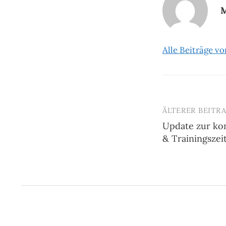
M
Alle Beiträge v
ÄLTERER BEITR
Beitrags-
Update zur ko
Navigatio
& Trainingszei