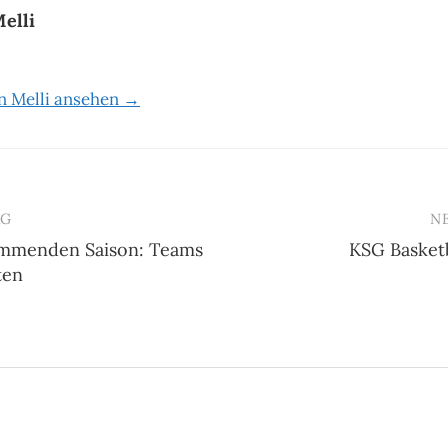
elli
on Melli ansehen →
AG
N
mmenden Saison: Teams
KSG Basket
n
ten