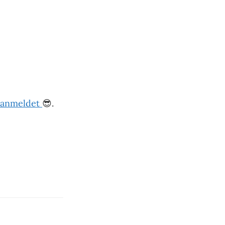
z anmeldet
😎.