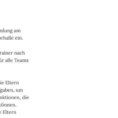
mmlung am
rhalle ein.
rainer nach
ür alle Teams
ie Eltern
fgaben, um
nktionen, die
 können.
 Eltern