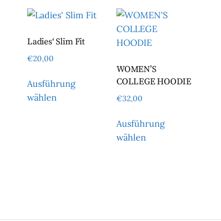
Ladies‘ Slim Fit
€
20,00
WOMEN’S
Dieses
COLLEGE HOODIE
Ausführung
Produkt
wählen
€
32,00
Dieses
weist
Produkt
Dieses
mehrere
Ausführung
weist
Produ
Varianten
wählen
mehrere
weist
auf.
Varianten
mehre
Die
auf.
Varian
Optionen
Die
auf.
können
Optionen
Die
auf
können
Optio
der