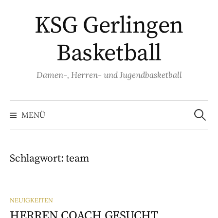
Springe
KSG Gerlingen
zum
Inhalt
Basketball
Damen-, Herren- und Jugendbasketball
Suche
nach:
MENÜ
Schlagwort:
team
NEUIGKEITEN
HERREN COACH GESUCHT