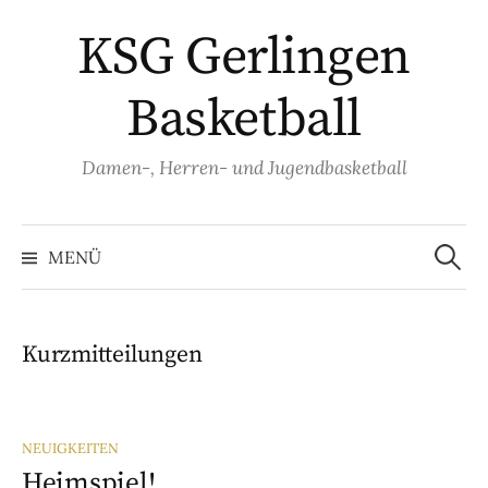
Springe
KSG Gerlingen
zum
Inhalt
Basketball
Damen-, Herren- und Jugendbasketball
Suche
nach:
MENÜ
Kurzmitteilungen
NEUIGKEITEN
Heimspiel!