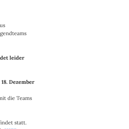
aus
Jugendteams
ndet leider
18. Dezember
it die Teams
indet statt.