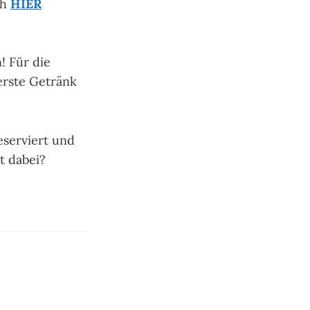
ch
HIER
! Für die
erste Getränk
serviert und
t dabei?