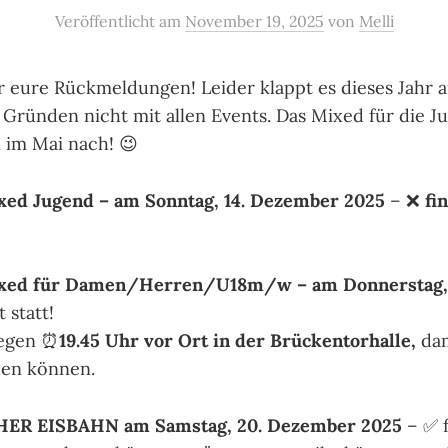
Veröffentlicht
am
November 19, 2025
von
Melli
r eure Rückmeldungen! Leider klappt es dieses Jahr 
Gründen nicht mit allen Events. Das Mixed für die 
 im Mai nach! 😉
ed Jugend – am Sonntag, 14. Dezember 2025
– ❌
fi
xed für Damen/Herren/U18m/w – am Donnerstag, 
 statt!
gegen ⏰
19.45 Uhr vor Ort in der Brückentorhalle,
dam
den können.
ER EISBAHN am Samstag, 20. Dezember 2025
– ✅ f