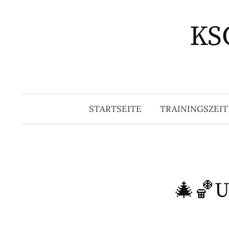
Springe
zum
KSG
Inhalt
STARTSEITE
TRAININGSZEIT
🎄🏀