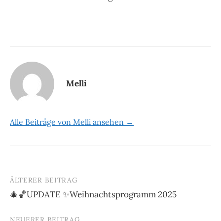
Melli
Alle Beiträge von Melli ansehen →
ÄLTERER BEITRAG
Beitrags-
🎄🏀UPDATE ✨Weihnachtsprogramm 2025
Navigation
NEUERER BEITRAG