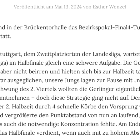
Veröffentlicht
am
Mai 13, 2024
von
Esther Wenzel
nd in der Brückentorhalle das Bezirkspokal-Final4-Tu
tatt.
uttgart, dem Zweitplatzierten der Landesliga, wartet
iga) im Halbfinale gleich eine schwere Aufgabe. Die Ge
aber nicht beirren und hielten sich bis zur Halbzeit t
 war ausgeglichen, unsere Jungs lagen zur Pause mit „
hwung des 2. Viertels wollten die Gerlinger eigentlich
 mitnehmen – doch diese Strategie ging nicht auf. De
er 2. Halbzeit durch 4 schnelle Körbe den Vorsprung 
d vergrößerte den Punktabstand von nun an laufend,
s auch die notwendige Konzentration fehlte. Am En
das Halbfinale verdient, wenn auch mit zu hohem Abs