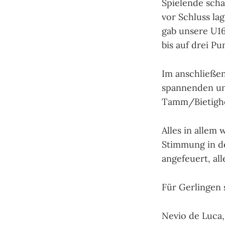
Spielende scha
vor Schluss la
gab unsere U16
bis auf drei P
Im anschließen
spannenden und
Tamm/Bietighe
Alles in allem 
Stimmung in de
angefeuert, all
Für Gerlingen 
Nevio de Luca, 