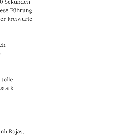
 40 Sekunden
iese Führung
er Freiwürfe
och-
G
 tolle
tstark
anh Rojas,