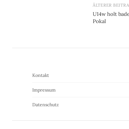
ÄLTERER BEITR
Beitrags-
U14w holt bad
Navigatio
Pokal
Kontakt
Impressum
Datenschutz