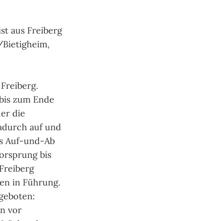
ist aus Freiberg
/Bietigheim,
 Freiberg.
 bis zum Ende
der die
dadurch auf und
as Auf-und-Ab
Vorsprung bis
 Freiberg
ten in Führung.
geboten:
en vor