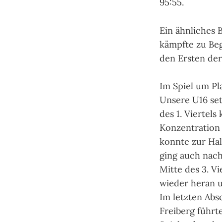
95:55.
Ein ähnliches B
kämpfte zu Beg
den Ersten der 
Im Spiel um Pl
Unsere U16 set
des 1. Viertels
Konzentration 
konnte zur Ha
ging auch nach
Mitte des 3. V
wieder heran u
Im letzten Abs
Freiberg führt