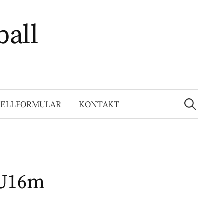
ball
Suchen
nach:
TELLFORMULAR
KONTAKT
 U16m