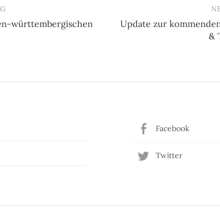
AG
N
en-württembergischen
Update zur kommenden
n
& 
Facebook
Twitter