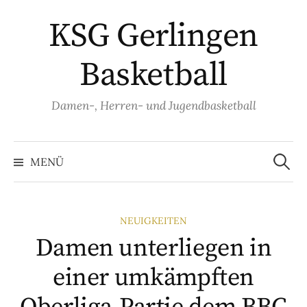
Springe
KSG Gerlingen
zum
Inhalt
Basketball
Damen-, Herren- und Jugendbasketball
Suche
nach:
MENÜ
NEUIGKEITEN
Damen unterliegen in
einer umkämpften