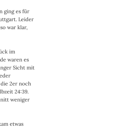
 ging es für
tgart. Leider
so war klar,
tück im
nde waren es
inger Sicht mit
ieder
 die 2er noch
bzeit 24:39.
nitt weniger
kam etwas