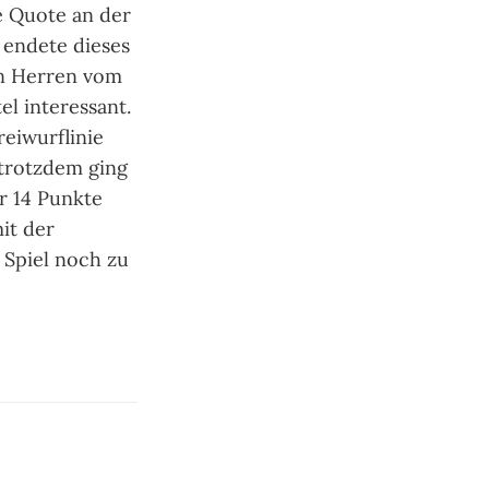
ie Quote an der
n endete dieses
en Herren vom
l interessant.
reiwurflinie
 trotzdem ging
ur 14 Punkte
it der
 Spiel noch zu