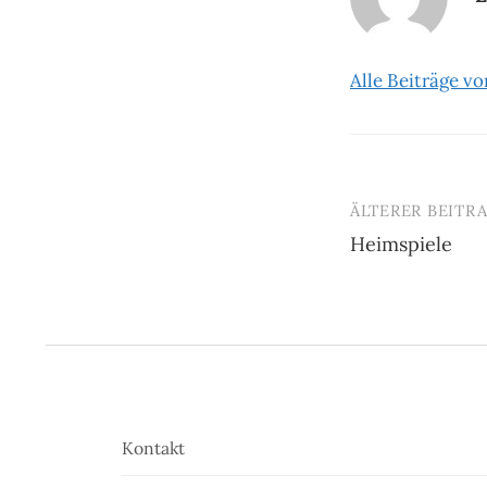
Alle Beiträge v
ÄLTERER BEITR
Beitrags-
Heimspiele
Navigatio
Kontakt