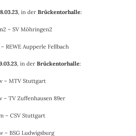
18.03.23
, in der
Brückentorhalle
:
4m2 – SV Möhringen2
0 – REWE Aupperle Fellbach
9.03.23
, in der
Brückentorhalle
:
w – MTV Stuttgart
w – TV Zuffenhausen 89er
m – CSV Stuttgart
8w – BSG Ludwigsburg