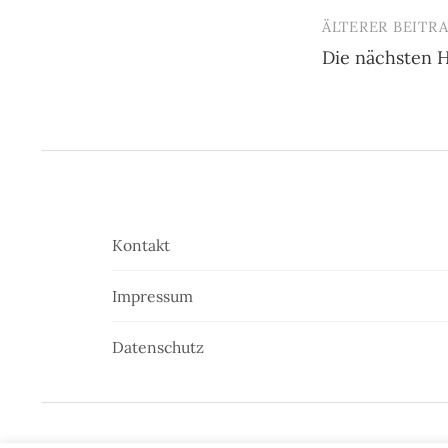
ÄLTERER BEITR
Beitrags-
Die nächsten 
Navigatio
Kontakt
Impressum
Datenschutz