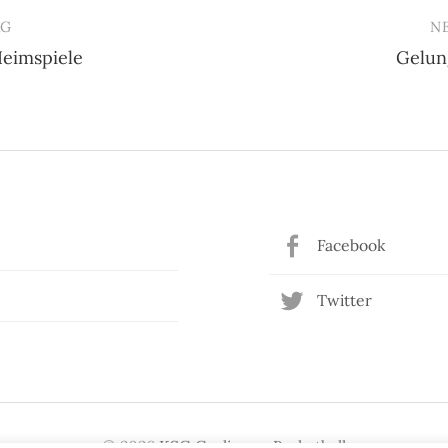
AG
N
Heimspiele
Gelun
n
Facebook
Twitter
© 2026
KSG Gerlingen Basketball