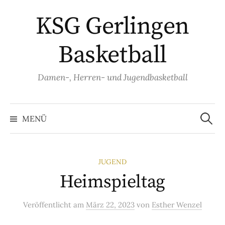
Springe
KSG Gerlingen
zum
Inhalt
Basketball
Damen-, Herren- und Jugendbasketball
Suche
nach:
MENÜ
JUGEND
Heimspieltag
Veröffentlicht
am
März 22, 2023
von
Esther Wenzel