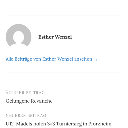
Esther Wenzel
Alle Beiträge von Esther Wenzel ansehen →
ÄLTERER BEITRAG
Beitrags-
Gelungene Revanche
Navigation
NEUERER BEITRAG
U12-Mädels holen 3×3 Turniersieg in Pforzheim