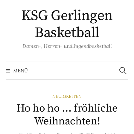
Springe
KSG Gerlingen
zum
Inhalt
Basketball
Damen-, Herren- und Jugendbasketball
Suche
nach:
MENÜ
NEUIGKEITEN
Ho ho ho … fröhliche
Weihnachten!