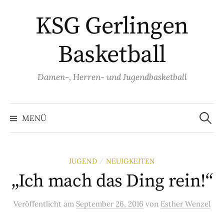
Springe
KSG Gerlingen
zum
Inhalt
Basketball
Damen-, Herren- und Jugendbasketball
Suche
nach:
MENÜ
JUGEND
NEUIGKEITEN
/
„Ich mach das Ding rein!“
Veröffentlicht
am
September 26, 2016
von
Esther Wenzel