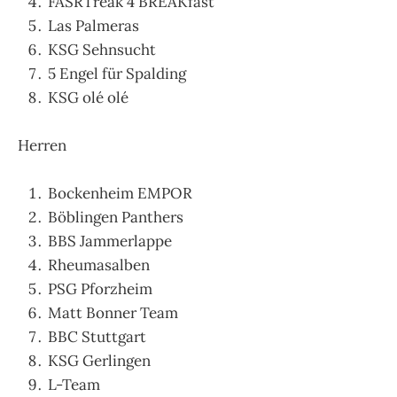
FASRTreak 4 BREAKfast
Las Palmeras
KSG Sehnsucht
5 Engel für Spalding
KSG olé olé
Herren
Bockenheim EMPOR
Böblingen Panthers
BBS Jammerlappe
Rheumasalben
PSG Pforzheim
Matt Bonner Team
BBC Stuttgart
KSG Gerlingen
L-Team