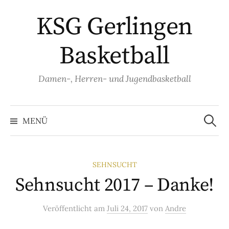
Springe
KSG Gerlingen
zum
Inhalt
Basketball
Damen-, Herren- und Jugendbasketball
Suche
nach:
MENÜ
SEHNSUCHT
Sehnsucht 2017 – Danke!
Veröffentlicht
am
Juli 24, 2017
von
Andre