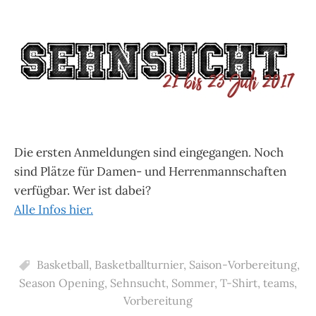
Die ersten Anmeldungen sind eingegangen. Noch
sind Plätze für Damen- und Herrenmannschaften
verfügbar. Wer ist dabei?
Alle Infos hier.
Basketball
,
Basketballturnier
,
Saison-Vorbereitung
,
Season Opening
,
Sehnsucht
,
Sommer
,
T-Shirt
,
teams
,
Vorbereitung