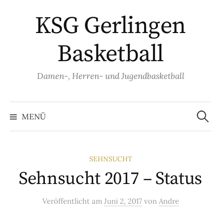
Springe
KSG Gerlingen
zum
Inhalt
Basketball
Damen-, Herren- und Jugendbasketball
Suche
nach:
MENÜ
SEHNSUCHT
Sehnsucht 2017 – Status
Veröffentlicht
am
Juni 2, 2017
von
Andre