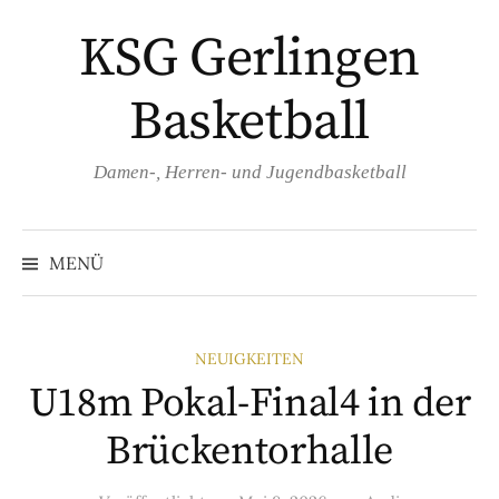
Springe
KSG Gerlingen
zum
Inhalt
Basketball
Damen-, Herren- und Jugendbasketball
Suche
nach:
MENÜ
NEUIGKEITEN
U18m Pokal-Final4 in der
Brückentorhalle