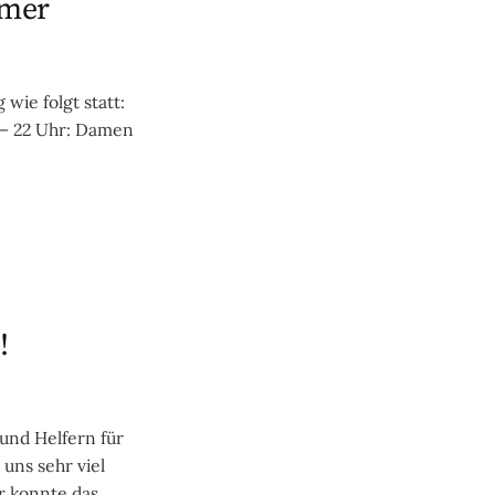
mmer
wie folgt statt:
 – 22 Uhr: Damen
!
und Helfern für
uns sehr viel
r konnte das