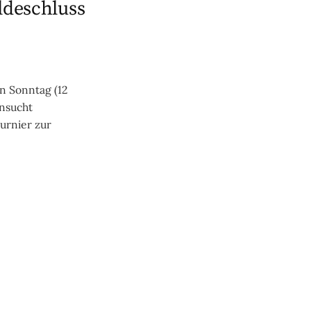
ldeschluss
n Sonntag (12
hnsucht
urnier zur