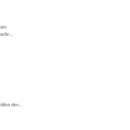
nser
chr...
üfen der...