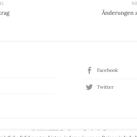
AG
N
trag
Änderungen z
n
Facebook
Twitter
© 2026
KSG Gerlingen Basketball