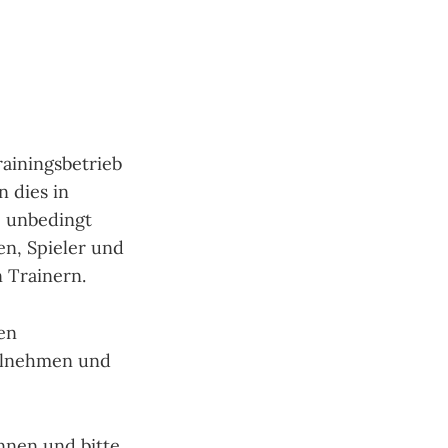
ainingsbetrieb
n dies in
e unbedingt
en, Spieler und
n Trainern.
den
eilnehmen und
nnen und bitte