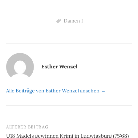
Damen I
Esther Wenzel
Alle Beiträge von Esther Wenzel ansehen →
ÄLTERER BEITRAG
Beitrags-
U18 Mädels gewinnen Krimi in Ludwigsburg (75:68)