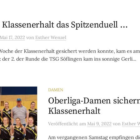
Klassenerhalt das Spitzenduell …
Mai 17, 2022
von
Esther Wenzel
Woche der Klassenerhalt gesichert werden konnte, kam es a
 der 2. der Runde die TSG Söflingen kam ins sonnige Gerli...
DAMEN
Oberliga-Damen sicher
Klassenerhalt
Veröffentlicht
am
Mai 9, 2022
von
Esther 
Am vergangenen Samstag empfingen di