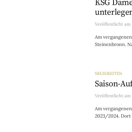
KSG Damen
unterlege
Veröffentlicht
am
Am vergangenen 
Steinenbronn. Na
NEUIGKEITEN
Saison-Au
Veröffentlicht
am
Am vergangenen S
2023/2024. Dort l