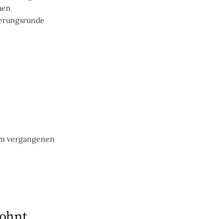
hen
zierungsrunde
 am vergangenen
lohnt