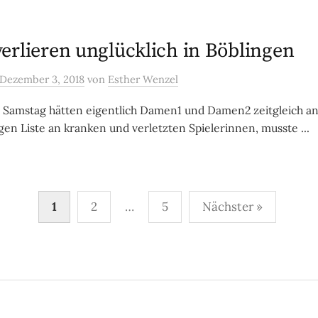
erlieren unglücklich in Böblingen
Dezember 3, 2018
von
Esther Wenzel
amstag hätten eigentlich Damen1 und Damen2 zeitgleich ant
en Liste an kranken und verletzten Spielerinnen, musste ...
mmerierung
1
2
…
5
Nächster »