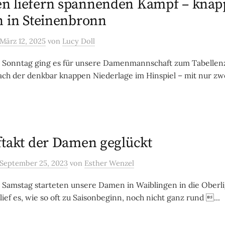
 liefern spannenden Kampf – knap
n in Steinenbronn
März 12, 2025
von
Lucy Doll
Sonntag ging es für unsere Damenmannschaft zum Tabellen
ch der denkbar knappen Niederlage im Hinspiel – mit nur zwei
ftakt der Damen geglückt
September 25, 2023
von
Esther Wenzel
amstag starteten unsere Damen in Waiblingen in die Oberl
ief es, wie so oft zu Saisonbeginn, noch nicht ganz rund ...