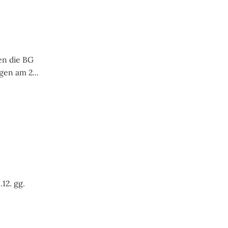
en die BG
en am 2...
12. gg.