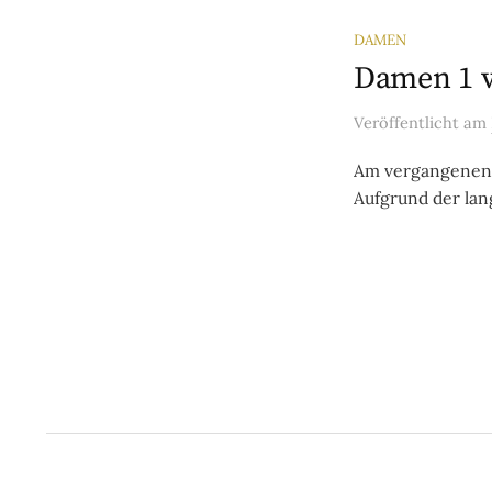
DAMEN
Damen 1 v
Veröffentlicht
am
Am vergangenen S
Aufgrund der lang
Seitennu
der
Beiträge