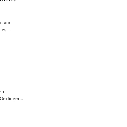
en am
es ...
en
Gerlinger...