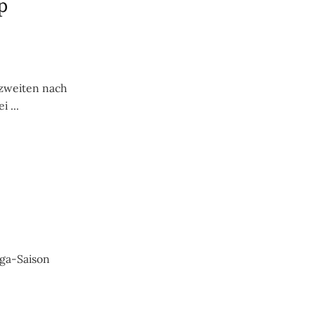
p
zweiten nach
 ...
iga-Saison