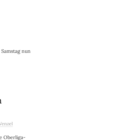
m Samstag nun
n
Wenzel
e Oberliga-