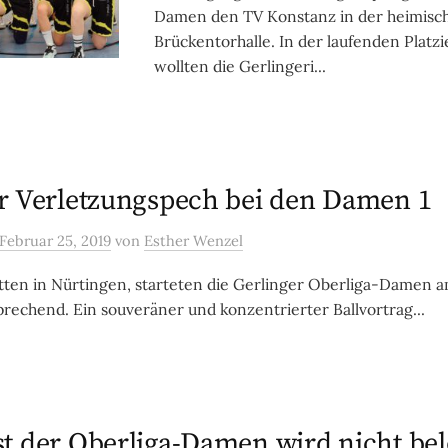
Damen den TV Konstanz in der heimisc
Brückentorhalle. In der laufenden Plat
wollten die Gerlingeri...
r Verletzungspech bei den Damen 1
Februar 25, 2019
von
Esther Wenzel
tten in Nürtingen, starteten die Gerlinger Oberliga-Damen
prechend. Ein souveräner und konzentrierter Ballvortrag...
t der Oberliga-Damen wird nicht be