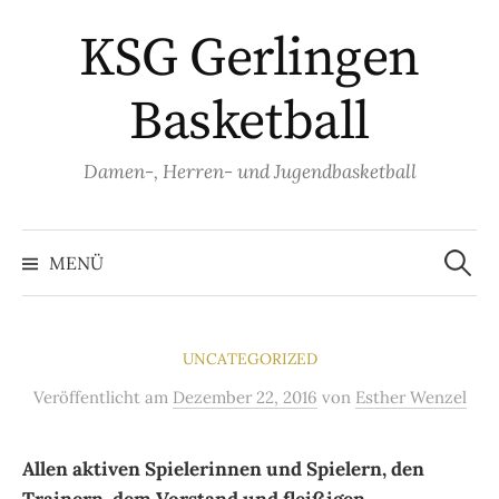
Springe
KSG Gerlingen
zum
Inhalt
Basketball
Damen-, Herren- und Jugendbasketball
Suche
nach:
MENÜ
UNCATEGORIZED
Veröffentlicht
am
Dezember 22, 2016
von
Esther Wenzel
Allen aktiven Spielerinnen und Spielern, den