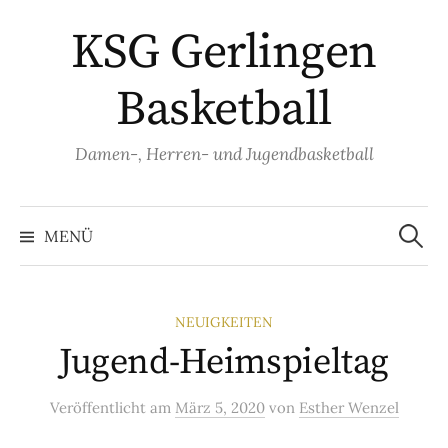
Springe
KSG Gerlingen
zum
Inhalt
Basketball
Damen-, Herren- und Jugendbasketball
Suche
nach:
MENÜ
NEUIGKEITEN
Jugend-Heimspieltag
Veröffentlicht
am
März 5, 2020
von
Esther Wenzel