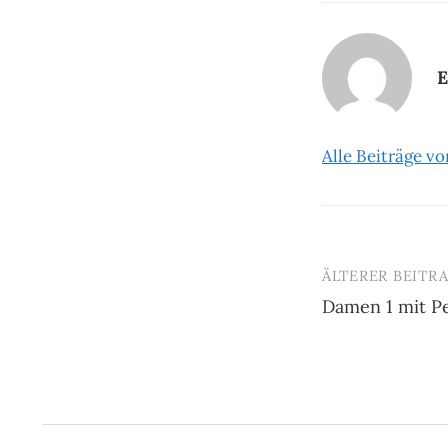
E
Alle Beiträge v
ÄLTERER BEITR
Beitrags-
Damen 1 mit P
Navigatio