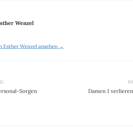
sther Wenzel
on Esther Wenzel ansehen →
AG
N
ersonal-Sorgen
Damen 1 verlieren
n