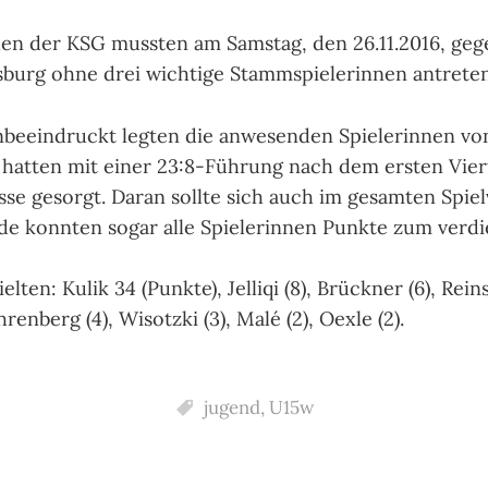
en der KSG mussten am Samstag, den 26.11.2016, geg
burg ohne drei wichtige Stammspielerinnen antreten
nbeeindruckt legten die anwesenden Spielerinnen vo
d hatten mit einer 23:8-Führung nach dem ersten Viert
sse gesorgt. Daran sollte sich auch im gesamten Spiel
e konnten sogar alle Spielerinnen Punkte zum verdi
elten: Kulik 34 (Punkte), Jelliqi (8), Brückner (6), Rein
hrenberg (4), Wisotzki (3), Malé (2), Oexle (2).
jugend
,
U15w