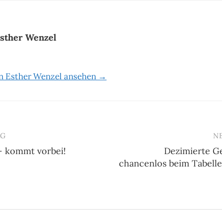
sther Wenzel
on Esther Wenzel ansehen →
AG
N
– kommt vorbei!
Dezimierte G
n
chancenlos beim Tabelle