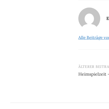
E
Alle Beiträge v
ÄLTERER BEITR
Beitrags-
Heimspielzeit 
Navigatio