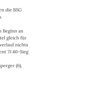
en die BSG
.
n Beginn an
el gleich für
verlauf nichts
ent 71:40-Sieg
sperger (6),