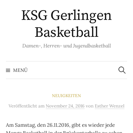
Springe
KSG Gerlingen
zum
Inhalt
Basketball
Damen-, Herren- und Jugendbasketball
Suche
nach:
MENÜ
NEUIGKEITEN
Veröffentlicht
am
November 24, 2016
von
Esther Wenzel
Am Samstag, den 26.11.2016, gibt es wieder jede