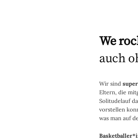
We roc
auch o
Wir sind
super
Eltern, die mi
Solitudelauf d
vorstellen kon
was man auf d
Basketballer*i