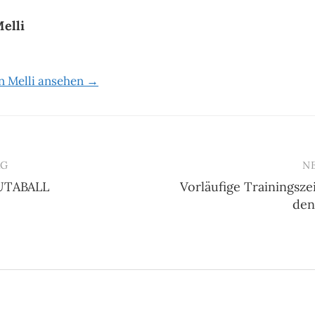
elli
on Melli ansehen →
AG
N
TABALL
Vorläufige Trainingsze
n
den