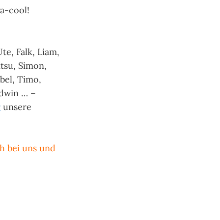
a-cool!
Ute, Falk, Liam,
Ritsu, Simon,
abel, Timo,
 Edwin … –
r
unsere
ch bei uns und