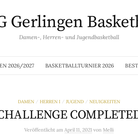
 Gerlingen Basket
Damen-, Herren- und Jugendbasketball
EN 2026/2027
BASKETBALLTURNIER 2026
BES
DAMEN
HERREN I
JUGEND
NEUIGKEITEN
/
/
/
CHALLENGE COMPLETE
Veröffentlicht
am
April 11, 2021
von
Melli