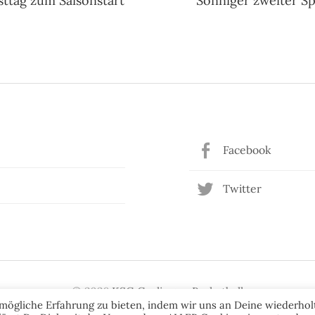
ttag zum Saisonstart
Sonniger zweiter Sp
n
Facebook
Twitter
© 2026
KSG Gerlingen Basketball
mögliche Erfahrung zu bieten, indem wir uns an Deine wiederhol
|
Powered by
WordPress
Theme:
Graphy
von Themegraphy