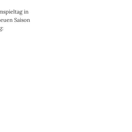
spieltag in
 neuen Saison
g: