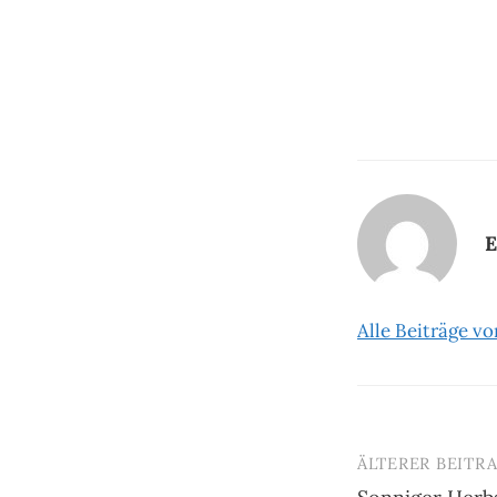
E
Alle Beiträge v
ÄLTERER BEITR
Beitrags-