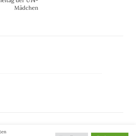
ieltag der U14-
Mädchen
ten